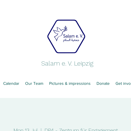
Salam e. V. Leipzig
Calendar
Our Team
Pictures & impressions
Donate
Get invo
Mon 13 Jul
  |  
DP4 - Zentrum für Engagement