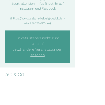
Sporthalle. Mehr Infos findet ihr auf
Instagram und Facebook
(https://www.salam-leipzig.de/bilder-
eindr%C3%BCcke)
Tickets stehen nicht zum
Verkauf
Jetzt andere Veranstaltungen
ansehen
Zeit & Ort
14 Jul 2023, 18:00 – 19:00
Leipzig, Rabet, 04315 Leipzig, Deutschland