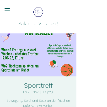
Salam e. V. Leipzig
Sporttreff
Fri 25 Nov
  |  
Leipzig
Bewegung, Spiel und Spaß an der frischen
Luft! Kommt vorbei!