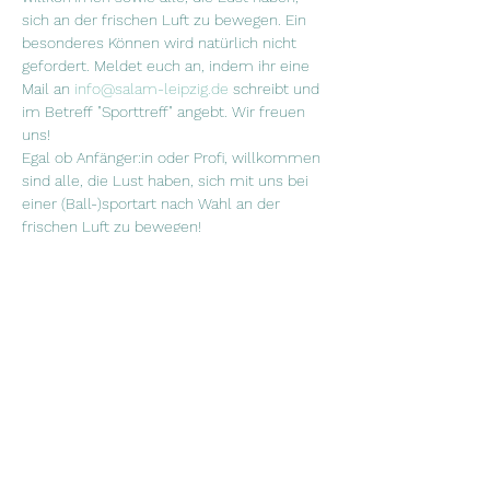
sich an der frischen Luft zu bewegen. Ein 
besonderes Können wird natürlich nicht 
gefordert. Meldet euch an, indem ihr eine 
Mail an 
info@salam-leipzig.de
 schreibt und 
im Betreff "Sporttreff" angebt. Wir freuen 
uns!
Egal ob Anfänger:in oder Profi, willkommen 
sind alle, die Lust haben, sich mit uns bei 
einer (Ball-)sportart nach Wahl an der 
frischen Luft zu bewegen!
Wann?
 Freitags alle zwei Wochen, 17.30 Uhr 
Wo? 
Sportplatz am Rabet
Sporttreff في حديقة  Rabet. نود مقابلتكم في 
ظهر كل ثاني يوم جمعة في الشهر ل لعب العاب 
رياضية في الهواء الطلق من تنس الطاولة إلى 
كرة السلة جميع الرياضات مرحب بها.  انكم لا 
تحتاجون اي مهارات او خبرات مسبقة…
Weiterlesen >