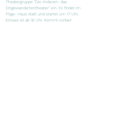
Theatergruppe “Die Anderen- das 
Eingewandertentheater” ein. Es findet im 
Pöge- Haus statt und startet um 17 Uhr, 
Einlass ist ab 16 Uhr. Kommt vorbei!
يوم
 السبت 5 نوفمبر ندعوكم إلى مسرحية 
“Radicality TV” للمجموعة المسرحية “الآخرون - 
مسرح المهاجرين“. يقام في Pöge-Haus ويبدأ 
في الساعة 5 مساءً ، والدخول بعد الساعة 4 
مساءً. نتشرف بحضورك جمعيا!
Diese Veranstaltung teilen
©2023 Salam e. V.