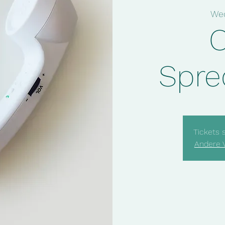
Wed
O
Spre
Tickets 
Andere 