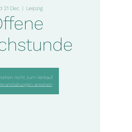
 21 Dec
  |  
Leipzig
ffene
chstunde
stehen nicht zum Verkauf
Veranstaltungen ansehen