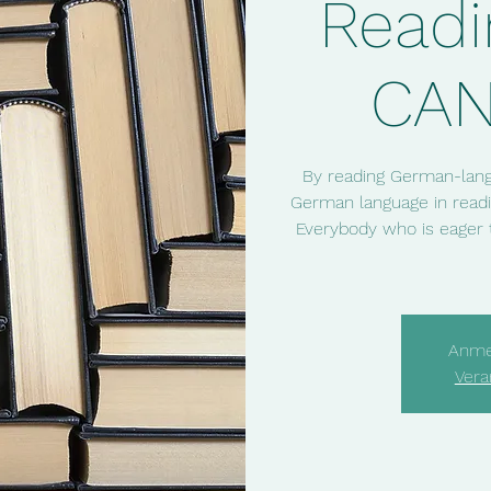
Readi
CA
By reading German-lang
German language in readi
Everybody who is eager 
Anme
Vera