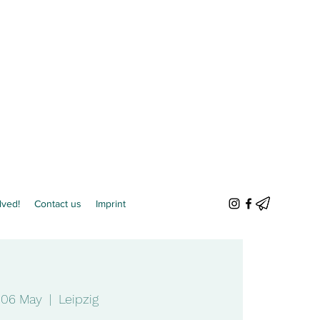
lved!
Contact us
Imprint
i 06 May
  |  
Leipzig