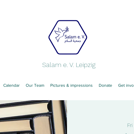
Salam e. V. Leipzig
Calendar
Our Team
Pictures & impressions
Donate
Get invo
Fr