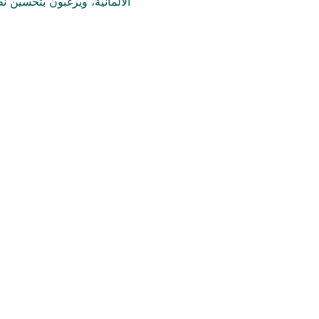
الألمانية، ويرغبون بتحسين  