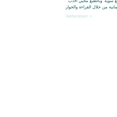
تع سويةً. وبالطبع محبي الأدب
Weiterlesen >