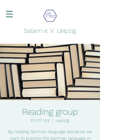
Salam e. V. Leipzig
Reading group
Fri 07 Oct
  |  
Leipzig
By reading German-language literature we
want to practice the German language in