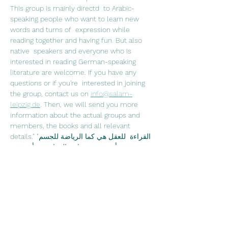
This group is mainly directd  to Arabic-
speaking people who want to learn new 
words and turns of  expression while 
reading together and having fun. But also 
native  speakers and everyone who is 
interested in reading German-speaking  
literature are welcome. If you have any 
questions or if you're  interested in joining 
the group, contact us on 
info@salam-
leipzig.de
. Then, we will send you more 
information about the actual groups and 
members, the books and all relevant 
details."القراءة  للعقل هي كما الرياضة للجسم" 
جوزيف أديسون في نادي القراءة نقرأ سوية  
ونتناقش فيما بيننا عما قرآناه ونشرب الشاي 
والقهوة. نادي القراءة موجه في  الدرجة الأولى 
لمتحدثي اللغة العربية، الذين يرغبون 
بتعلم كلمات  جديدة ومصطلحات اللغة الألمانية، 
ويرغبون بتحسين نطق اللغة الألمانية من  خلال 
القراءة وعلاوةً على ذلك قضاء وقت ممتع 
سويةً. وبالطبع محبي الأدب  الألماني وتعلم اللغة 