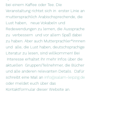
bei einem Kaffee oder Tee. Die 
Veranstaltung richtet sich in  erster Linie an 
muttersprachlich Arabischsprechende, die 
Lust haben,   neue Vokabeln und 
Redewendungen zu lernen, die Aussprache 
zu  verbessern  und vor allem Spaß dabei 
zu haben. Aber auch Mutterprachler*innnen 
und  alle, die Lust haben, deutschsprachige 
Literatur zu lesen, sind willkommen! Bei 
 Interesse erhaltet ihr mehr Infos über die 
aktuellen  Gruppen/Teilnehmer, die Bücher 
und alle anderen relevanten Details.  Dafür 
schreibt eine Mail an 
info@salam-leipzig.de
oder meldet euch über das 
Kontaktformular dieser Website an.
"القراءة للعقل هي كما الرياضة للجسم" جوزيف 
أديسون في نادي القراءة نقرأ سوية ونتناقش 
فيما بيننا عما قرآناه ونشرب الشاي والقهوة. نادي 
 القراءة موجه في الدرجة الأولى لمتحدثي اللغة 
العربية، الذين يرغبون بتعلم  كلمات جديدة  
ومصطلحات اللغة الألمانية، ويرغبون بتحسين 