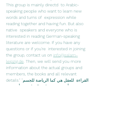
This group is mainly directd  to Arabic-
speaking people who want to learn new 
words and turns of  expression while 
reading together and having fun. But also 
native  speakers and everyone who is 
interested in reading German-speaking  
literature are welcome. If you have any 
questions or if you're  interested in joining 
the group, contact us on 
info@salam-
leipzig.de
. Then, we will send you more 
information about the actual groups and 
members, the books and all relevant 
details."القراءة  للعقل هي كما الرياضة للجسم" 
جوزيف أديسون في نادي القراءة نقرأ سوية  
ونتناقش فيما بيننا عما قرآناه ونشرب الشاي 
والقهوة. نادي القراءة موجه في  الدرجة الأولى 
لمتحدثي اللغة العربية، الذين يرغبون 
بتعلم كلمات  جديدة ومصطلحات اللغة الألمانية، 
ويرغبون بتحسين نطق اللغة الألمانية من  خلال 
القراءة وعلاوةً على ذلك قضاء وقت ممتع 
سويةً. وبالطبع محبي الأدب  الألماني وتعلم اللغة 