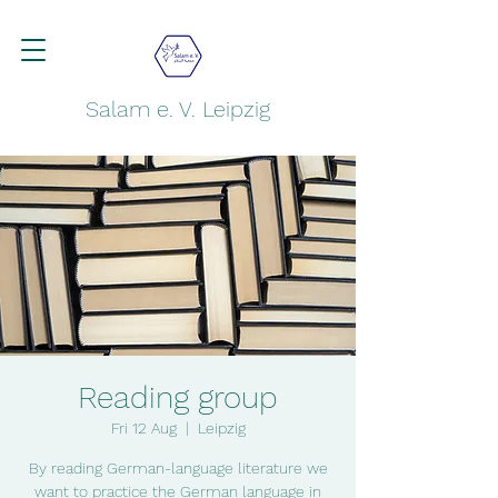
Salam e. V. Leipzig
Reading group
Fri 12 Aug
  |  
Leipzig
By reading German-language literature we
want to practice the German language in