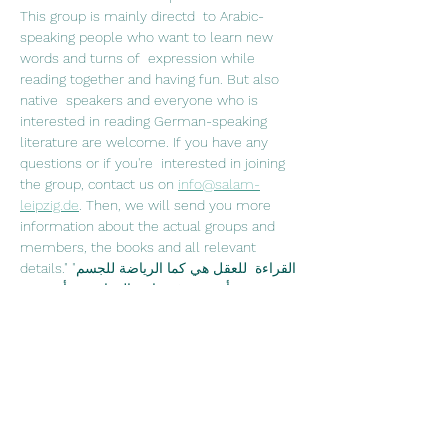
This group is mainly directd  to Arabic-
speaking people who want to learn new 
words and turns of  expression while 
reading together and having fun. But also 
native  speakers and everyone who is 
interested in reading German-speaking  
literature are welcome. If you have any 
questions or if you're  interested in joining 
the group, contact us on 
info@salam-
leipzig.de
. Then, we will send you more 
information about the actual groups and 
members, the books and all relevant 
details."القراءة  للعقل هي كما الرياضة للجسم" 
جوزيف أديسون في نادي القراءة نقرأ سوية  
ونتناقش فيما بيننا عما قرآناه ونشرب الشاي 
والقهوة. نادي القراءة موجه في  الدرجة الأولى 
لمتحدثي اللغة العربية، الذين يرغبون 
بتعلم كلمات  جديدة ومصطلحات اللغة الألمانية، 
ويرغبون بتحسين نطق اللغة الألمانية من  خلال 
القراءة وعلاوةً على ذلك قضاء وقت ممتع 
سويةً. وبالطبع محبي الأدب  الألماني وتعلم اللغة 