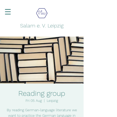
Salam e. V. Leipzig
Reading group
Fri 05 Aug
  |  
Leipzig
By reading German-language literature we
want to practice the German language in