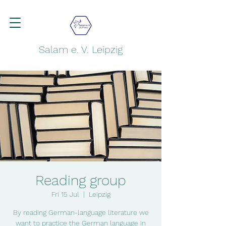
Salam e. V. Leipzig
Reading group
Fri 15 Jul
  |  
Leipzig
By reading German-language literature we
want to practice the German language in