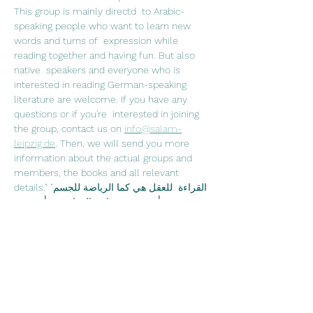
This group is mainly directd  to Arabic-
speaking people who want to learn new 
words and turns of  expression while 
reading together and having fun. But also 
native  speakers and everyone who is 
interested in reading German-speaking  
literature are welcome. If you have any 
questions or if you're  interested in joining 
the group, contact us on 
info@salam-
leipzig.de
. Then, we will send you more 
information about the actual groups and 
members, the books and all relevant 
details."القراءة  للعقل هي كما الرياضة للجسم" 
جوزيف أديسون في نادي القراءة نقرأ سوية  
ونتناقش فيما بيننا عما قرآناه ونشرب الشاي 
والقهوة. نادي القراءة موجه في  الدرجة الأولى 
لمتحدثي اللغة العربية، الذين يرغبون 
بتعلم كلمات  جديدة ومصطلحات اللغة الألمانية، 
ويرغبون بتحسين نطق اللغة الألمانية من  خلال 
القراءة وعلاوةً على ذلك قضاء وقت ممتع 
سويةً. وبالطبع محبي الأدب  الألماني وتعلم اللغة 