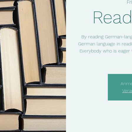
Fr
Read
By reading German-lang
German language in readi
Everybody who is eager 
Anme
Vera