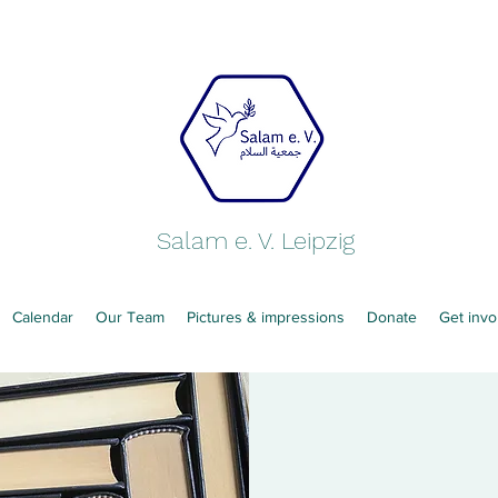
Salam e. V. Leipzig
Calendar
Our Team
Pictures & impressions
Donate
Get invo