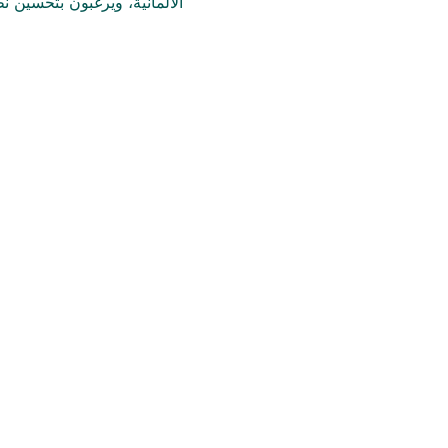
الألمانية، ويرغبون بتحسين  