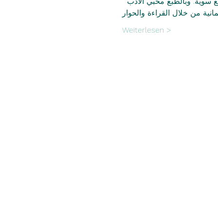
تع سويةً. وبالطبع محبي الأدب
Weiterlesen >