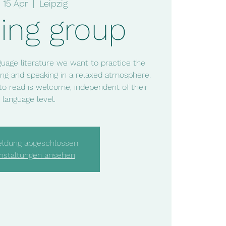
i 15 Apr
  |  
Leipzig
ing group
uage literature we want to practice the
ng and speaking in a relaxed atmosphere.
to read is welcome, independent of their
language level.
ldung abgeschlossen
nstaltungen ansehen