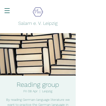
Salam e. V. Leipzig
Reading group
Fri 08 Apr
  |  
Leipzig
By reading German-language literature we
want to practice the German language in