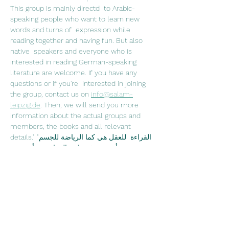
This group is mainly directd  to Arabic-
speaking people who want to learn new 
words and turns of  expression while 
reading together and having fun. But also 
native  speakers and everyone who is 
interested in reading German-speaking  
literature are welcome. If you have any 
questions or if you're  interested in joining 
the group, contact us on 
info@salam-
leipzig.de
. Then, we will send you more 
information about the actual groups and 
members, the books and all relevant 
details."القراءة  للعقل هي كما الرياضة للجسم" 
جوزيف أديسون في نادي القراءة نقرأ سوية  
ونتناقش فيما بيننا عما قرآناه ونشرب الشاي 
والقهوة. نادي القراءة موجه في  الدرجة الأولى 
لمتحدثي اللغة العربية، الذين يرغبون 
بتعلم كلمات  جديدة ومصطلحات اللغة الألمانية، 
ويرغبون بتحسين نطق اللغة الألمانية من  خلال 
القراءة وعلاوةً على ذلك قضاء وقت ممتع 
سويةً. وبالطبع محبي الأدب  الألماني وتعلم اللغة 