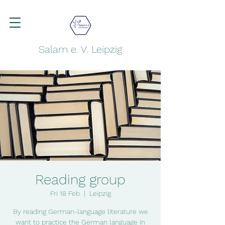
Salam e. V. Leipzig
Reading group
Fri 18 Feb
  |  
Leipzig
By reading German-language literature we
want to practice the German language in