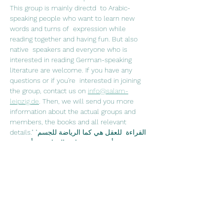
This group is mainly directd  to Arabic-
speaking people who want to learn new 
words and turns of  expression while 
reading together and having fun. But also 
native  speakers and everyone who is 
interested in reading German-speaking  
literature are welcome. If you have any 
questions or if you're  interested in joining 
the group, contact us on 
info@salam-
leipzig.de
. Then, we will send you more 
information about the actual groups and 
members, the books and all relevant 
details."القراءة  للعقل هي كما الرياضة للجسم" 
جوزيف أديسون في نادي القراءة نقرأ سوية  
ونتناقش فيما بيننا عما قرآناه ونشرب الشاي 
والقهوة. نادي القراءة موجه في  الدرجة الأولى 
لمتحدثي اللغة العربية، الذين يرغبون 
بتعلم كلمات  جديدة ومصطلحات اللغة الألمانية، 
ويرغبون بتحسين نطق اللغة الألمانية من  خلال 
القراءة وعلاوةً على ذلك قضاء وقت ممتع 
سويةً. وبالطبع محبي الأدب  الألماني وتعلم اللغة 