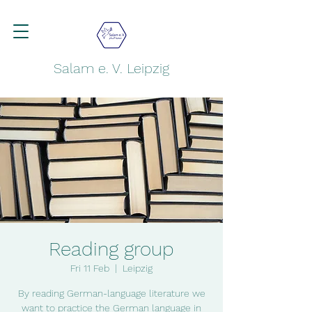
Salam e. V. Leipzig
Reading group
Fri 11 Feb
  |  
Leipzig
By reading German-language literature we
want to practice the German language in