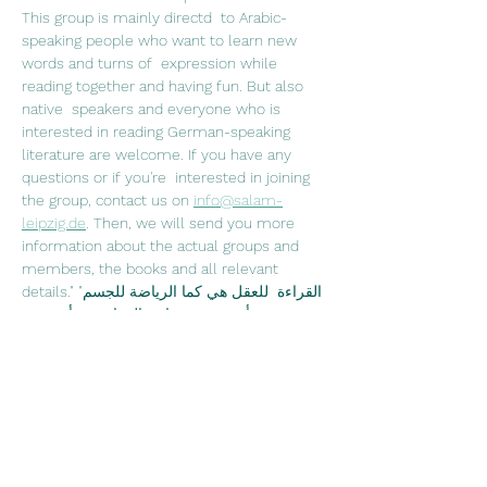
This group is mainly directd  to Arabic-
speaking people who want to learn new 
words and turns of  expression while 
reading together and having fun. But also 
native  speakers and everyone who is 
interested in reading German-speaking  
literature are welcome. If you have any 
questions or if you're  interested in joining 
the group, contact us on 
info@salam-
leipzig.de
. Then, we will send you more 
information about the actual groups and 
members, the books and all relevant 
details."القراءة  للعقل هي كما الرياضة للجسم" 
جوزيف أديسون في نادي القراءة نقرأ سوية  
ونتناقش فيما بيننا عما قرآناه ونشرب الشاي 
والقهوة. نادي القراءة موجه في  الدرجة الأولى 
لمتحدثي اللغة العربية، الذين يرغبون 
بتعلم كلمات  جديدة ومصطلحات اللغة الألمانية، 
ويرغبون بتحسين نطق اللغة الألمانية من  خلال 
القراءة وعلاوةً على ذلك قضاء وقت ممتع 
سويةً. وبالطبع محبي الأدب  الألماني وتعلم اللغة 