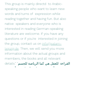
This group is mainly directd  to Arabic-
speaking people who want to learn new 
words and turns of  expression while 
reading together and having fun. But also 
native  speakers and everyone who is 
interested in reading German-speaking  
literature are welcome. If you have any 
questions or if you're  interested in joining 
the group, contact us on 
info@salam-
leipzig.de
. Then, we will send you more 
information about the actual groups and 
members, the books and all relevant 
details."القراءة  للعقل هي كما الرياضة للجسم" 
جوزيف أديسون في نادي القراءة نقرأ سوية  
ونتناقش فيما بيننا عما قرآناه ونشرب الشاي 
والقهوة. نادي القراءة موجه في  الدرجة الأولى 
لمتحدثي اللغة العربية، الذين يرغبون 
بتعلم كلمات  جديدة ومصطلحات اللغة الألمانية، 
ويرغبون بتحسين نطق اللغة الألمانية من  خلال 
القراءة وعلاوةً على ذلك قضاء وقت ممتع 
سويةً. وبالطبع محبي الأدب  الألماني وتعلم اللغة 