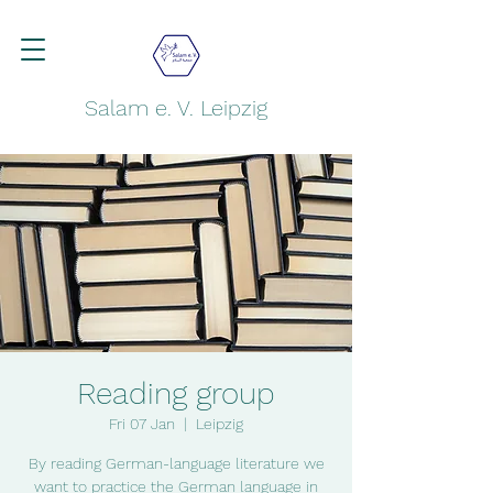
Salam e. V. Leipzig
Reading group
Fri 07 Jan
  |  
Leipzig
By reading German-language literature we
want to practice the German language in