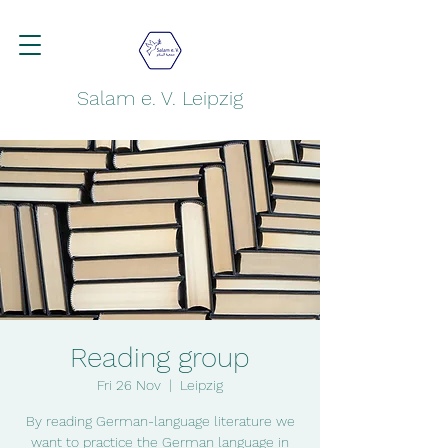
Salam e. V. Leipzig
Reading group
Fri 26 Nov
  |  
Leipzig
By reading German-language literature we
want to practice the German language in