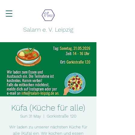
Salam e. V. Leipzig
Küfa (Küche für alle)
Sun 31 May
  |  
Gorkistraße 120
Wir laden zu unserer nächsten Küche für
alle (Küfa) ein. Wir kochen und essen