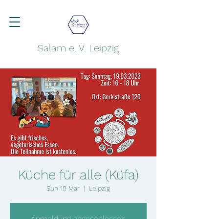
Salam e. V. Leipzig
Küche für alle (Küfa)
Sun 19 Mar
  |  
Leipzig
Anmeldung abgeschlossen