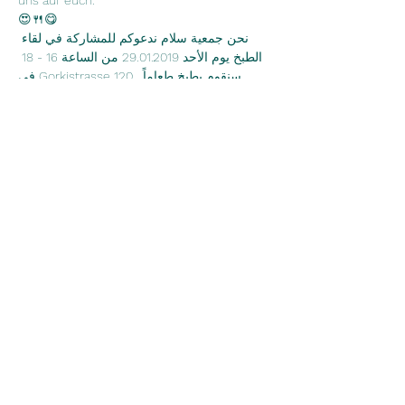
uns auf euch.

😍🍴😋

نحن جمعية سلام ندعوكم للمشاركة في لقاء 
الطبخ يوم الأحد 29.01.2019 من الساعة 16 - 18 
في Gorkistrasse 120. سنقوم بطبخ طعاماً 
متنوعاً ونباتي وعربي لنأكل سوياً وسيكون هناك 
فرصة للتعرف على أشخاص جدد والإستمتاع 
بوقت جميل معاً. لقاء الطبخ مجاني ولكن يمكنك 
5 Tage
Diese Veranstaltung teilen
©2023 Salam e. V.