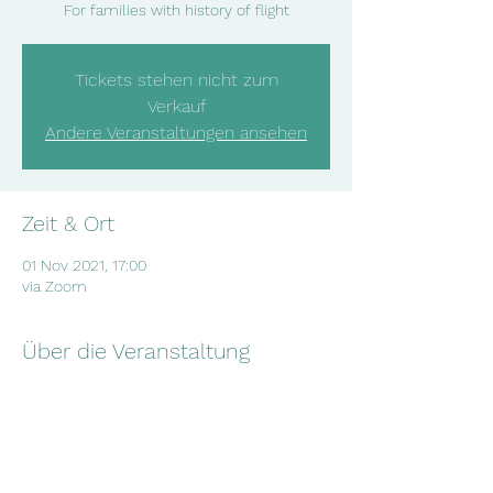
For families with history of flight
Tickets stehen nicht zum
Verkauf
Andere Veranstaltungen ansehen
Zeit & Ort
01 Nov 2021, 17:00
via Zoom
Über die Veranstaltung
Our parental course in Arabic is taking place 
again! The theme will be how to deal with 
pubescent children.  Please sign up via 
WhatsApp or e-mail: 017645283682/ 
info@salam-leipzig.de reference: Elternkurs