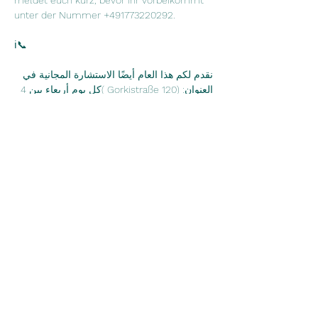
meldet euch kurz, bevor ihr vorbeikommt 
unter der Nummer +491773220292.
ℹ📞
نقدم لكم هذا العام أيضًا الاستشارة المجانية في 
العنوان: (Gorkistraße 120 )كل يوم أربعاء بين 4 
مساءً و 6 مساءً أو اتصل بنا خلال هذا الوقت. 
يسعدنا دعمك بجميع الأسئلة البيروقراطية 
بخبرتنا. المشورة مجانية وليست نصيحة قانونية 
بشكل صريح. نحن نتكلم العربية والألمانية. يرجى 
التواصل في الوقت المناسب قبل ايام أو اخذ 
مواعيد تحت الرقم ، لا تتردد في كتابة 
WhatsApp.
Diese Veranstaltung teilen