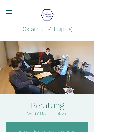
Salam e. V. Leipzig
Beratung
Wed 01 Mar
  |  
Leipzig
Anmeldung abgeschlossen