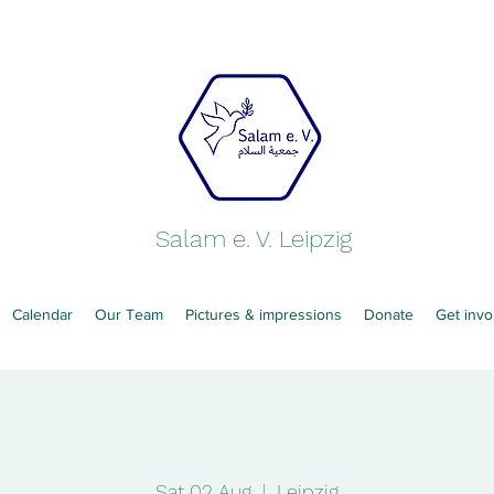
Salam e. V. Leipzig
Calendar
Our Team
Pictures & impressions
Donate
Get invo
Sat 02 Aug
  |  
Leipzig